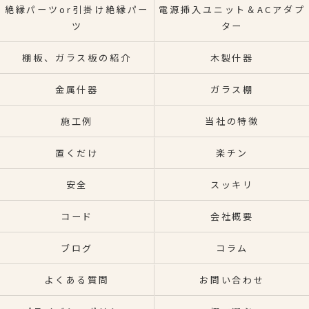
絶縁パーツor引掛け絶縁パー
電源挿入ユニット＆ACアダプ
ツ
ター
棚板、ガラス板の紹介
木製什器
金属什器
ガラス棚
施工例
当社の特徴
置くだけ
楽チン
安全
スッキリ
コード
会社概要
ブログ
コラム
よくある質問
お問い合わせ