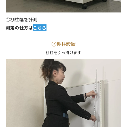
①棚柱幅を計測
測定の仕方は
こちら
②棚柱設置
棚柱を引っ掛けます