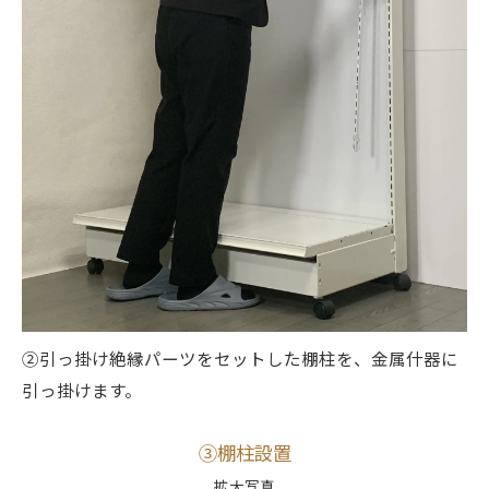
②引っ掛け絶縁パーツをセットした棚柱を、金属什器に
引っ掛けます。
③棚柱設置
拡大写真